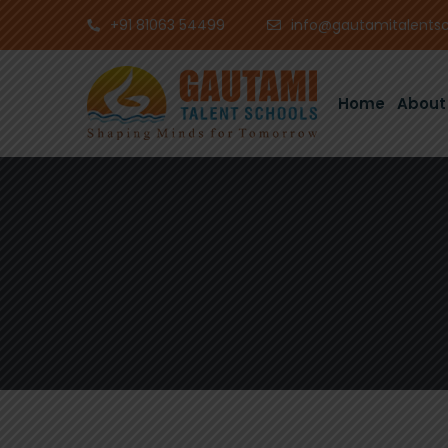
+91 81063 54499
info@gautamitalents
Home
About