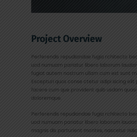
Project Overview
Perferendis repudiandae fugia rchitecto be
uod numuam pariatur libero laborum laudant
fugiat autem nostrum ullam cum est sunt ma
Excepturi quos conse ctetur adipi sicing eli
facere cum que provident quib usdam quasi e
doloremque.
Perferendis repudiandae fugia rchitecto be
uod numuam pariatur libero laborum laudan
magnis dis parturient montes, nascetur ridi