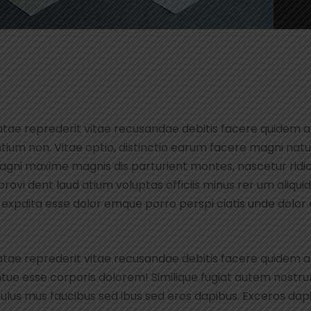
atae reprederit vitae recusandae debitis facere quidem 
ium non. Vitae optio, distinctio earum facere magni natu
gni maxime magnis dis parturient montes, nascetur ridic
t provi dent laud atium voluptas officiis minus rer um aliq
xpdita esse dolor emque porro perspi ciatis unde dolor es
atae reprederit vitae recusandae debitis facere quidem 
tue esse corporis dolorem! Similique fugiat autem nost
culus mus faucibus sed ibus sed eros dapibus. Exceros dap