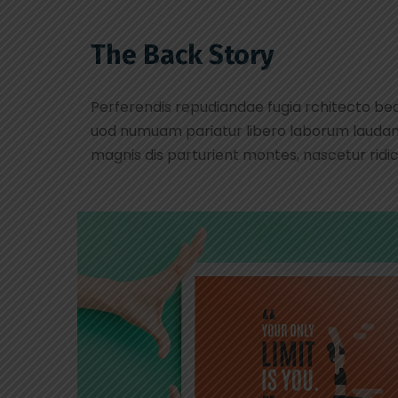
The Back Story
Perferendis repudiandae fugia rchitecto be
uod numuam pariatur libero laborum laudan
magnis dis parturient montes, nascetur ridi