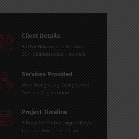
Client Details
Better Homes and Garden
654, Station Road, NewYork.
Services Provided
Web Design, Logi Design, Print,
Domain Registration
Project Timeline
5 Days for Web design, 3 Days
for Logo Design and Print