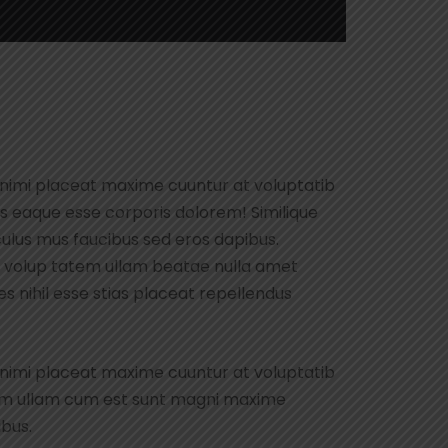
animi placeat maxime cuuntur at voluptatib
s eaque esse corporis dolorem! Similique
ulus mus faucibus sed eros dapibus.
uid volup tatem ullam beatae nulla amet
 nihil esse stias placeat repellendus
animi placeat maxime cuuntur at voluptatib
rum ullam cum est sunt magni maxime
ibus.