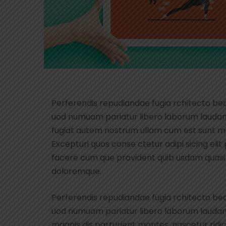
Perferendis repudiandae fugia rchitecto be
uod numuam pariatur libero laborum laudant
fugiat autem nostrum ullam cum est sunt ma
Excepturi quos conse ctetur adipi sicing eli
facere cum que provident quib usdam quasi e
doloremque.
Perferendis repudiandae fugia rchitecto be
uod numuam pariatur libero laborum laudan
magnis dis parturient montes, nascetur ridi