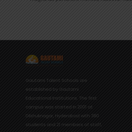
Gautami Talent Schools are
established by Gautami
Educational Institutions. The first
campus was started in 2001 at
Dilshuknagar, Hyderabad with 380
students and 21 members of staff,