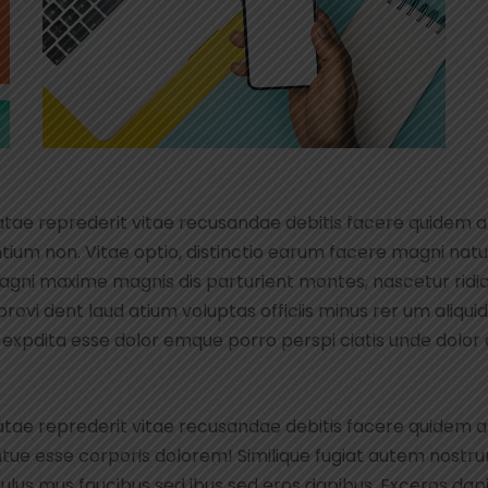
atae reprederit vitae recusandae debitis facere quidem 
ium non. Vitae optio, distinctio earum facere magni natu
gni maxime magnis dis parturient montes, nascetur ridic
t provi dent laud atium voluptas officiis minus rer um aliq
xpdita esse dolor emque porro perspi ciatis unde dolor es
atae reprederit vitae recusandae debitis facere quidem 
tue esse corporis dolorem! Similique fugiat autem nost
culus mus faucibus sed ibus sed eros dapibus. Exceros dap