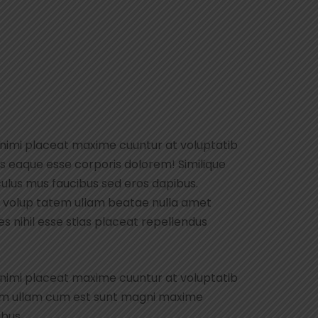
animi placeat maxime cuuntur at voluptatib
s eaque esse corporis dolorem! Similique
ulus mus faucibus sed eros dapibus.
uid volup tatem ullam beatae nulla amet
 nihil esse stias placeat repellendus
animi placeat maxime cuuntur at voluptatib
rum ullam cum est sunt magni maxime
ibus.