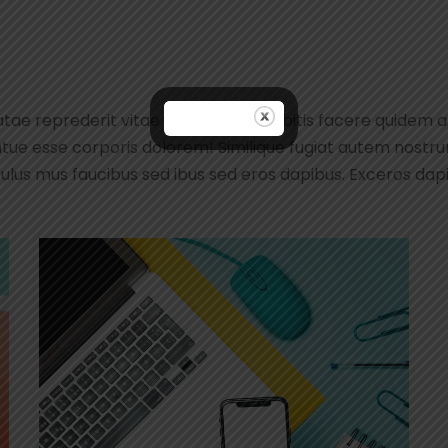
atae reprederit vitae recusandae debitis facere quidem 
tue esse corporis dolorem! Similique fugiat autem nost
culus mus faucibus sed ibus sed eros dapibus. Exceros dap