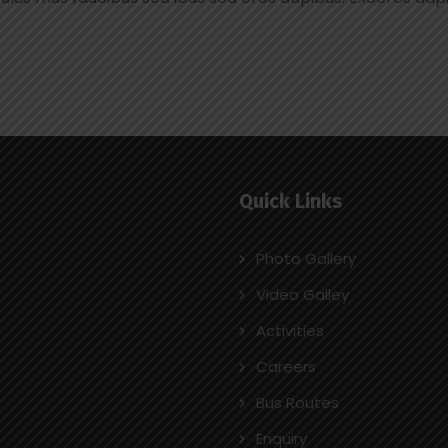
Quick Links
Photo Gallery
Video Galley
Activities
Careers
Bus Routes
Enquiry