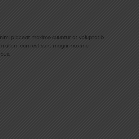
animi placeat maxime cuuntur at voluptatib
rum ullam cum est sunt magni maxime
ibus.