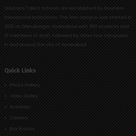
Gautami Talent Schools are established by Gautami
Educational Institutions. The first campus was started in
2001 at Dilshuknagar, Hyderabad with 380 students and
21 members of staff, followed by other four campuses
in and around the city of Hyderabad.
Quick Links
Photo Gallery
Video Galley
Activities
Careers
Bus Routes