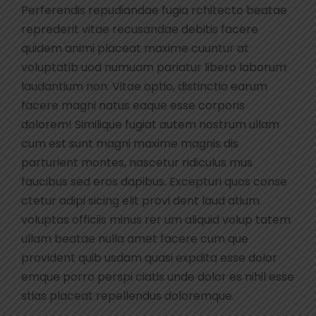
Perferendis repudiandae fugia rchitecto beatae
reprederit vitae recusandae debitis facere
quidem animi placeat maxime cuuntur at
voluptatib uod numuam pariatur libero laborum
laudantium non. Vitae optio, distinctio earum
facere magni natus eaque esse corporis
dolorem! Similique fugiat autem nostrum ullam
cum est sunt magni maxime magnis dis
parturient montes, nascetur ridiculus mus
faucibus sed eros dapibus. Excepturi quos conse
ctetur adipi sicing elit provi dent laud atium
voluptas officiis minus rer um aliquid volup tatem
ullam beatae nulla amet facere cum que
provident quib usdam quasi expdita esse dolor
emque porro perspi ciatis unde dolor es nihil esse
stias placeat repellendus doloremque.