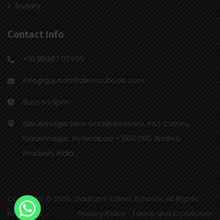
Enquiry
Contact Info
+91 98487 07495
info@gautamitalentschools.com
8am to 6pm
Dilsukhnagar New Gaddiannaram, P&T Colony,
Dilsukhnagar, Hyderabad – 500 060, Andhra
Pradesh, India.
Copyright © 2025. Gautami Talent Schools. All Rights
Reserved.
Privacy Policy
Terms and Conditions