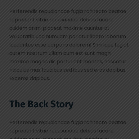
Perferendis repudiandae fugia rchitecto beatae
reprederit vitae recusandae debitis facere
quidem animi placeat maxime cuuntur at
voluptatib uod numuam pariatur libero laborum
laudantue esse corporis dolorem! Similique fugiat
autem nostrum ullam cum est sunt magni
maxime magnis dis parturient montes, nascetur
ridiculus mus faucibus sed ibus sed eros dapibus.
Exceros dapibus.
The Back Story
Perferendis repudiandae fugia rchitecto beatae
reprederit vitae recusandae debitis facere