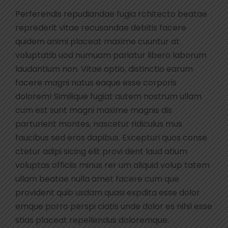
Perferendis repudiandae fugia rchitecto beatae
reprederit vitae recusandae debitis facere
quidem animi placeat maxime cuuntur at
voluptatib uod numuam pariatur libero laborum
laudantium non. Vitae optio, distinctio earum
facere magni natus eaque esse corporis
dolorem! Similique fugiat autem nostrum ullam
cum est sunt magni maxime magnis dis
parturient montes, nascetur ridiculus mus
faucibus sed eros dapibus. Excepturi quos conse
ctetur adipi sicing elit provi dent laud atium
voluptas officiis minus rer um aliquid volup tatem
ullam beatae nulla amet facere cum que
provident quib usdam quasi expdita esse dolor
emque porro perspi ciatis unde dolor es nihil esse
stias placeat repellendus doloremque.